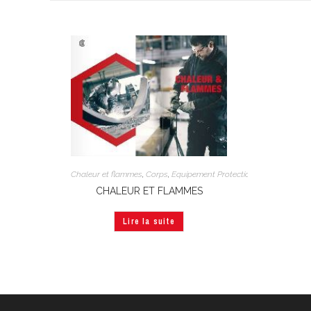
Chaleur et flammes
,
Corps
,
Equipement Protection Individuelle
,
Vê
CHALEUR ET FLAMMES
Lire la suite