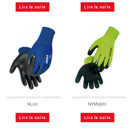
Lire la suite
Lire la suite
Equipement Protection Individuelle
,
Gants Synthétiques
Equipement Protection Individuelle
,
Main
,
Ga
NL00
NYM15HV
Lire la suite
Lire la suite