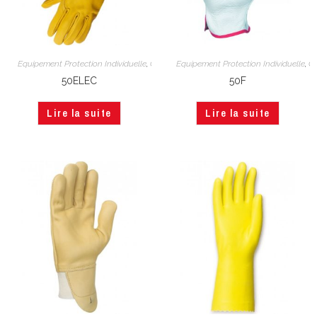
Equipement Protection Individuelle
,
Gants cuir
Equipement Protection Individuelle
,
Main
,
Ga
50ELEC
50F
Lire la suite
Lire la suite