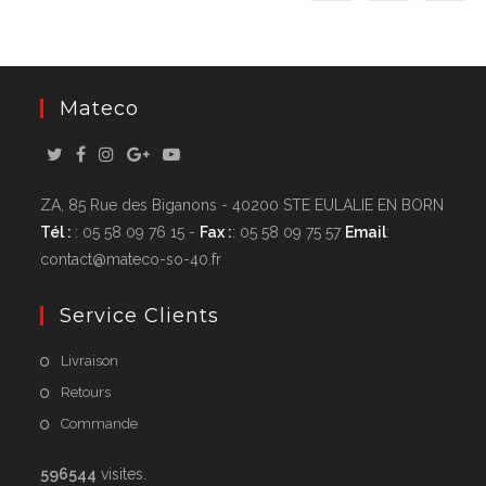
Mateco
ZA, 85 Rue des Biganons - 40200 STE EULALIE EN BORN
Tél :
: 05 58 09 76 15 -
Fax :
: 05 58 09 75 57
Email
:
contact@mateco-so-40.fr
Service Clients
Livraison
Retours
Commande
596544
visites.